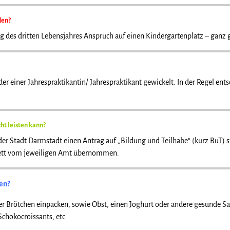
den?
 des dritten Lebensjahres Anspruch auf einen Kindergartenplatz – ganz gle
oder einer Jahrespraktikantin/ Jahrespraktikant gewickelt. In der Regel e
ht leisten kann?
er Stadt Darmstadt einen Antrag auf „Bildung und Teilhabe“ (kurz BuT) s
plett vom jeweiligen Amt übernommen.
en?
der Brötchen einpacken, sowie Obst, einen Joghurt oder andere gesunde 
Schokocroissants, etc.